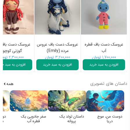
عروسک دست باف قطره
عروسک دست باف عروس
عروسک دست باف د
آب
مرده (Emily)
گوزنی کوچولو
1,700,000
تومان
3,200,000
تومان
2,300,000
تومان
افزودن به سبد خرید
افزودن به سبد خرید
افزودن به سبد خری
داستان های تصویری
همه
دوست من، موج
داستان تولد یک
سفر جادویی یک
دوستی
دریا
پروانه
قطره آب
درخ