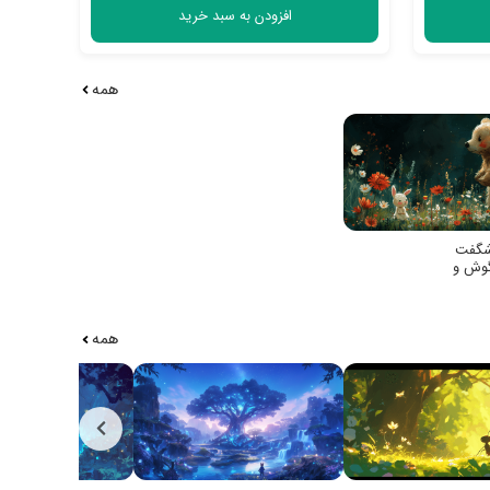
افزودن به سبد خرید
همه
شگفت
گوش و
بون
همه