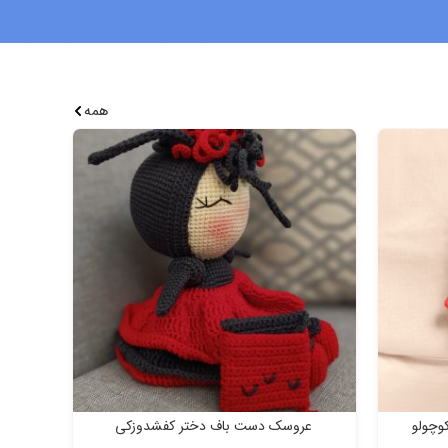
همه
وچولو
عروسک دست باف دختر کفشدوزکی