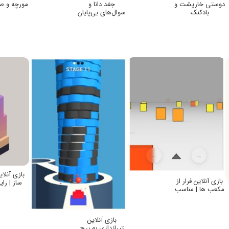
دوستی خارپشت و
جغد دانا و
مورچه و صد
بادکنک
سوال‌های بی‌پایان
بازی آنلا
بازی آنلاین فرار از
ساز | رای
مکعب ها | مناسب
بدون نصب،
گوشی، رایگان
تبلی
بازی آنلاین
تیراندازی به برج‌