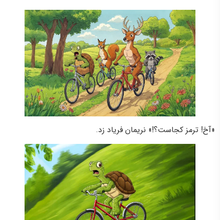
«آخ! ترمز کجاست؟!» نریمان فریاد زد.